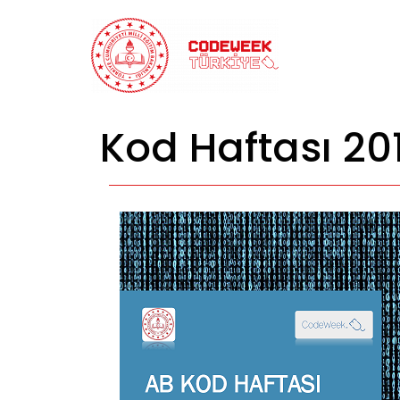
Skip
to
content
Kod Haftası 20