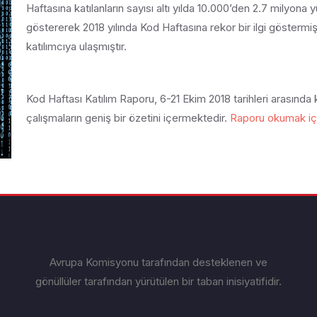
Haftasına katılanların sayısı altı yılda 10.000’den 2.7 milyona 
göstererek 2018 yılında Kod Haftasına rekor bir ilgi göstermiş
katılımcıya ulaşmıştır.
Kod Haftası Katılım Raporu, 6-21 Ekim 2018 tarihleri arasında
çalışmaların geniş bir özetini içermektedir.
Raporu okumak için
Avrupa Komisyonu tarafından desteklenen ve
gönüllüler tarafından yürütülen bir taban inisiyatifidir.